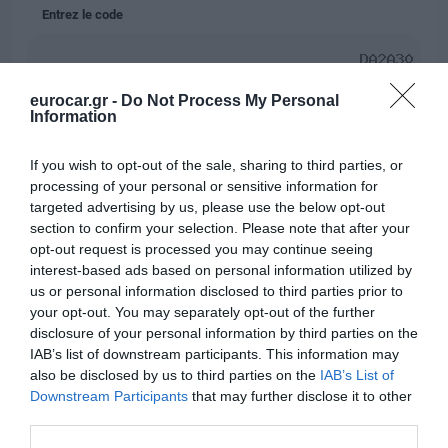
Entrez le code
eurocar.gr -
Do Not Process My Personal
Je donne ma permission pour le traitement des
Information
informations personnelles
.
If you wish to opt-out of the sale, sharing to third parties, or
processing of your personal or sensitive information for
ENVOYER
targeted advertising by us, please use the below opt-out
section to confirm your selection. Please note that after your
opt-out request is processed you may continue seeing
interest-based ads based on personal information utilized by
us or personal information disclosed to third parties prior to
Pour livrer les voitures à nos clients au Port d'Héraklion, un membre
your opt-out. You may separately opt-out of the further
de notre personnel vous attendra dans la zone des portes – là où
disclosure of your personal information by third parties on the
arrivent les navires – en tenant une pancarte avec le logo de notre
IAB’s list of downstream participants. This information may
société
"
EURO
CAR
".
also be disclosed by us to third parties on the
IAB’s List of
Downstream Participants
that may further disclose it to other
Notre représentant vous attendra au
"PARKING PORT
third parties.
TEMPORARY"
, un parking situé juste en face des navires de la