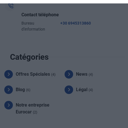
Contact téléphone
Bureau
+30 6945313860
d'information
Catégories
Offres Spéciales
News
(4)
(4)
Blog
Légal
(6)
(4)
Notre entreprise
Eurocar
(2)