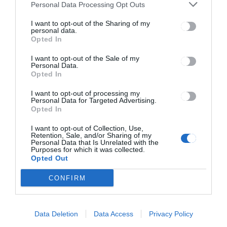
Personal Data Processing Opt Outs
compagnie ANEK LINES.
I want to opt-out of the Sharing of my
Pour toute question concernant la livraison ou la restitution au port,
personal data.
n’hésitez pas à contacter notre équipe d’assistance.
Opted In
Contact information
I want to opt-out of the Sale of my
Personal Data.
Opted In
I want to opt-out of processing my
Personal Data for Targeted Advertising.
Opted In
Location de voiture Port d'Héraklion
I want to opt-out of Collection, Use,
Retention, Sale, and/or Sharing of my
71307 Heraklion
Personal Data that Is Unrelated with the
Purposes for which it was collected.
Opted Out
CONFIRM
Contact par e-mail
Bureau
support@eurocar.gr
d'information
Data Deletion
Data Access
Privacy Policy