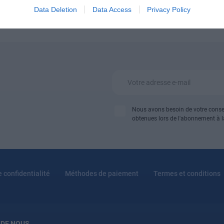
Data Deletion
Data Access
Privacy Policy
Nous avons besoin de votre conse
obtenues lors de l'abonnement à la
e confidentialité
Méthodes de paiement
Termes et conditions
 DE NOUS