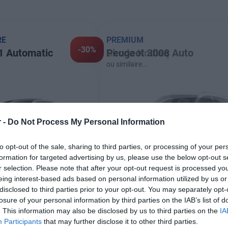
RE
PREMIUM
PREMIUM
-30%
1 Automatic
Peugeot 3008 Auto
Skoda Kodiaq
ou similaire...
ou similaire...
 -
Do Not Process My Personal Information
to opt-out of the sale, sharing to third parties, or processing of your per
formation for targeted advertising by us, please use the below opt-out s
r selection. Please note that after your opt-out request is processed y
Automatique
5
5 porte(s)
5 porte(s)
Automatique
Automatique
5
5
eing interest-based ads based on personal information utilized by us or
Essence
3+3 bagage(s)
3+3 bagage(s)
Essence
Diesel
disclosed to third parties prior to your opt-out. You may separately opt-
Climatisation
Climatisation
losure of your personal information by third parties on the IAB’s list of
. This information may also be disclosed by us to third parties on the
IA
Participants
that may further disclose it to other third parties.
RÉSERVEZ MAINTENANT
RÉSERVEZ MAINTEN